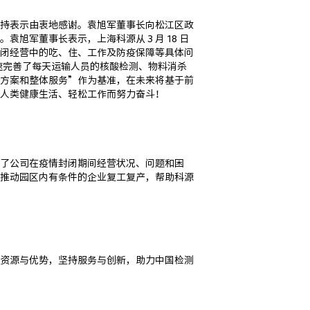
持表示由衷地感谢。袁旭军董事⻓向松江区政
军董事⻓表示，上海科源从 3 ⽉ 18 ⽇
闭经营中的吃、住、⼯作及防疫保障等具体问
速完善了每天运输⼈员的核酸检测、物料消杀
⽅案和整体服务”作为基准，在未来将基于前
⼈类健康⽣活、轻松⼯作⽽努⼒奋⽃！
了公司在疫情封闭期间经营状况、问题和困
推动园区内有条件的企业复⼯复产，帮助科源
资源与优势，坚持服务与创新，助⼒中国检测