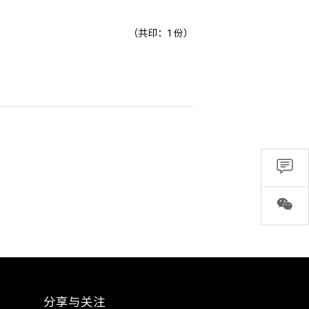
（共印：1 份）
分享与关注