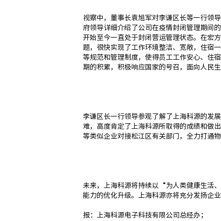
视察中，董事⻓袁旭军对李谦区⻓等⼀⾏领导
府领导详细介绍了公司在疫情封闭管理期间的运
开始⾄今⼀直处于封闭营运管理状态。在宏⽅
题，很快实现了⼯作环境整洁、宽敞，住宿⼀
等规范和管理制度，使得员⼯⼯作安⼼、住宿
期的积累，积极响应国家的号召，⾯向⼈⺠⽣
李谦区⻓⼀⾏领导参观了解了上海科源的发展
难，⾼度肯定了上海科源所取得的成绩和做出
等类似企业对接松江区有关部⻔，全⼒打通物
未来，上海科源将持续以“为⼈类健康⽣活、
能⼒的优化升级。上海科源亦将充分发扬企业
报：上海科源电⼦科技有限公司总经办；