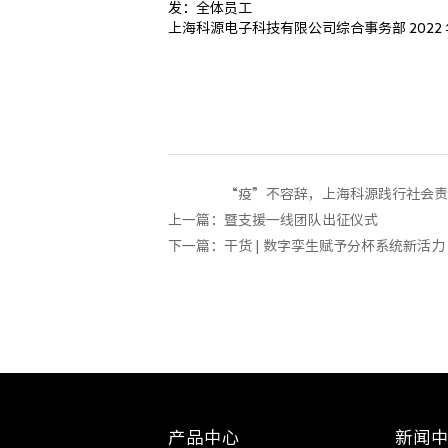
发：全体员工
上海科源电⼦科技有限公司综合事务部 2022 年 
“疫”不容辞，上海科源践行社会责
上一篇：
暨支援一线团队出征仪式
下一篇：
干货 | 数字孪生赋予分杯系统新活力
产品中心
新闻