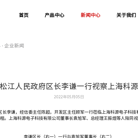
首页
产品中心
新闻中心
关于我们
方案和整体服务
心
·
企业新闻
松江⼈⺠政府区⻓李谦⼀⾏视察上海科
2022年05月05日
委副书记、区⻓李谦，经信委主任陈超，开发区主任顾军⼀⾏莅临上海科源电⼦
程。上海科源电⼦科技有限公司董事⻓袁旭军、总经理王振煜等⼈陪同视
李谦区⻓（右⼀）⼀⾏与袁旭军董事⻓（右⼆）