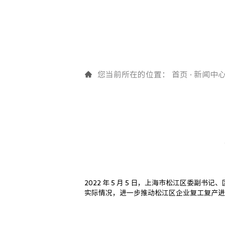
企业新闻
为医学实验室提供全面的产品解决
您当前所在的位置：
首页
·
新闻中
2022 年 5 ⽉ 5 ⽇，上海市松江区
实际情况，进⼀步推动松江区企业复⼯复产进