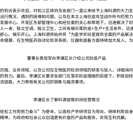
的到访表示欢迎，对松江区政府及各部⻔⼀直以来给予上海科源的⼤⼒⽀
⾏情况、遇到的困难和问题，以及在本次上海抗疫攻坚战中所作的努⼒。袁旭
发展中⼼、开发区东部管理中⼼和经信委的关⼼和帮助下，迅速解决了封
⼈⼀舍、独⽴空调、独⽴卫⽣，⼯间有娱乐等防疫+⽣产+⽣活条件，迅
舒⼼、娱乐开⼼。上海科源将始终将“为医学实验室提供全⾯的产品解决
命健康，在⽣物医药⾃动化检测系统、仪器和装备⽅⾯持续加⼤投⼊，为
董事⻓袁旭军向李谦区⻓介绍公司抗疫产品
历程、业务领域，以及公司在⽣物医药检测领域的研发与投⼊，详细询问
的努⼒。最后，李谦区⻓要求各部⻔在落实防疫措施的前提下，积极加快
流链路，⼤⼒帮助有关公司的销售与融资事项。
李谦区⻓了解科源疫情封闭经营情况
轻松⼯作⽽努⼒奋⽃”为使命，以⾼校产学研项⽬为导向，继续利⽤⾃身
精神，为政府和社会公众创造更有价值的产品和服务，实现互利共赢。