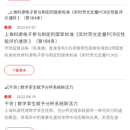
张翌翀，上海理工大学副校长张众，工程中心主任张大伟教授，上
海市疾病预防控制中心党委书记袁政安，国家生物防护装备工程技
术研究中心主任祁建城，武汉国家生物
新闻
2023-07-01
上海科源电子参与制定的国家标准《实时荧光定量PCR仪性
能评价通则 》（第184条）
市场监管总局（标准委）批准发布535项推荐性国家标准和2项国家
标准修改单科源电子参与制定的国家标准《实时荧光定量PCR仪性
能评价通则 》（GB/T 42753-2023 ，上述链接第184条），已于
2023年5月23日颁布，于2023年12月1日实施
了解更多
新闻
2022-08-19
干货 | 数字孪生赋予分杯系统新活力
上海科源凭借数字孪生优势，为分杯处理系统提供一种可执行的虚
拟模型，将现实中的要素在虚拟世界中动态模拟仿真，实现在虚拟
世界中对现实世界的可看可控可仿真。融合从真实过程中获得的分