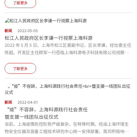
析和经验，通过数字化的手段对实体对象进行动态仿真、监测、分
了解更多
析和控制，从而辅助终端用户进行决策。
新闻
2022-05-05
松江⼈⺠政府区⻓李谦⼀⾏视察上海科源
2022 年 5 ⽉ 5 ⽇，上海市松江区委副书记、区⻓李谦，经信委主任
陈超，开发区主任顾军⼀⾏莅临上海科源电⼦科技有限公司视察。
了解并检查公司封闭营运管理实际情况，进⼀步推动松江区企业复
⼯复产进程。上海科源电⼦科技有限公司董事⻓袁旭军、总经理王
了解更多
振煜等⼈陪同视察。
新闻
2022-04-01
“疫”不容辞，上海科源践行社会责任
暨支援一线团队出征仪式
当前，上海疫情防控形势严峻复杂，在特殊时期，经由上海环境生
物安全仪器及装备工程技术研究中心统一安排部署，我司积极响应