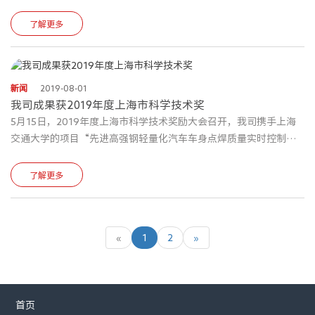
国家号召与社会需求，为切实提升上海市现有核酸检测能力，与上
海之江生物科技股份有限公司、上海伯杰医疗科技股份有限公司等
了解更多
单位精心组织策划，并于 4 月 1 日在松江区政府、区经委与经开区
管委会领导的关怀与大力支持下，在宏方发展中心的大力协助下，
第一时间成立紧急支援小组，由总经理王振煜带队，团队成员由吴
冠杰、韦远发、陈全伍组成，携 8 台全自动分杯处理系统前往一线
新闻
2019-08-01
我司成果获2019年度上海市科学技术奖
支援。
5月15日，2019年度上海市科学技术奖励大会召开，我司携手上海
交通大学的项目“先进高强钢轻量化汽车车身点焊质量实时控制技
术及应用”荣获上海市科技进步一等奖。
了解更多
«
1
2
»
首页